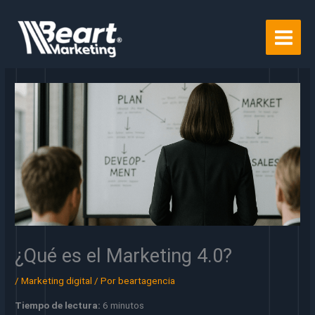
Ir
al
contenido
¿Qué es el Marketing 4.0?
/
Marketing digital
/ Por
beartagencia
Tiempo de lectura:
6 minutos