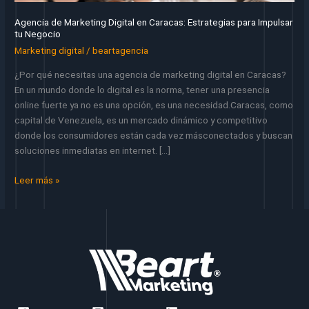
Agencia de Marketing Digital en Caracas: Estrategias para Impulsar
tu Negocio
Marketing digital
/
beartagencia
¿Por qué necesitas una agencia de marketing digital en Caracas?
En un mundo donde lo digital es la norma, tener una presencia
online fuerte ya no es una opción, es una necesidad.Caracas, como
capital de Venezuela, es un mercado dinámico y competitivo
donde los consumidores están cada vez másconectados y buscan
soluciones inmediatas en internet. […]
Agencia
Leer más »
de
Marketing
Digital
en
Caracas:
Estrategias
para
Impulsar